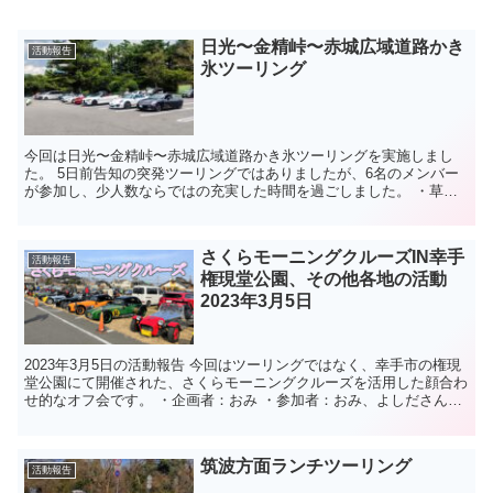
日光〜金精峠〜赤城広域道路かき
活動報告
氷ツーリング
今回は日光〜金精峠〜赤城広域道路かき氷ツーリングを実施しまし
た。 5日前告知の突発ツーリングではありましたが、6名のメンバー
が参加し、少人数ならではの充実した時間を過ごしました。 ・草木
ドライブイン ・日光霧降高原 大笹牧場 ・...
さくらモーニングクルーズIN幸手
活動報告
権現堂公園、その他各地の活動
2023年3月5日
2023年3月5日の活動報告 今回はツーリングではなく、幸手市の権現
堂公園にて開催された、さくらモーニングクルーズを活用した顔合わ
せ的なオフ会です。 ・企画者：おみ ・参加者：おみ、よしださん、
RGさん、RRfrichesさん、NAG...
筑波方面ランチツーリング
活動報告