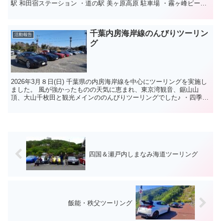
駅 和田宿ステーション ・道の駅 美ヶ原高原 駐車場 ・霧ヶ峰ビーナ
スライン無料駐車場 ・富士見...
千葉内房海岸線のんびりツーリン
活動報告
グ
2026年3月８日(日) 千葉県の内房海岸線を中心にツーリングを実施し
ました。 風が強かったものの天気に恵まれ、東京湾観音、鋸山山
頂、大山千枚田と観光メインののんびりツーリングでした♪ ・四季の
蔵 君津 ・東京湾観音 ・鋸山ロープ...
四国＆瀬戸内しまなみ海道ツーリング
飯能・秩父ツーリング