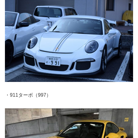
・911ターボ（997）