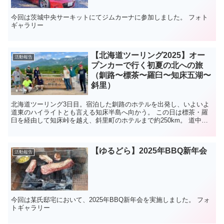
今回は茨城中央サーキットにてジムカーナに参加しました。 フォト
ギャラリー
【北海道ツーリング2025】オー
活動報告
プンカーで行く初夏の北への旅
（釧路〜標茶〜羅臼〜知床五湖〜
斜里）
北海道ツーリング3日目。宿泊した釧路のホテルを出発し、いよいよ
道東のハイライトとも言える知床半島へ向かう。 この日は標茶・羅
臼を経由して知床峠を越え、斜里町のホテルまで約250km。 道中に
は展望台や観光スポット...
【ゆるどら】2025年BBQ新年会
活動報告
今回は某氏邸宅において、2025年BBQ新年会を実施しました。 フォ
トギャラリー