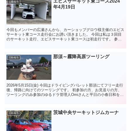
エビスサーキット東コース2024
活動報告
年4月19日
今回もメンバーの広瀬さんから、カーショップグロウ様主催のエビス
サーキット東コース走行会にお誘い頂きました。 今回は私は３回目
のサーキット走行、エビスサーキット東コースは初走行です。 参加
台数10台程度で、...
那須～霧降高原ツーリング
活動報告
2026年5月15日(金) 今回はドライビングパレット那須にてフリー走行
後、帰路に向けてのツーリングです。 初参加の方、お見送りの方、
ツーリングのみ参加のゆるドラ管理人Omiさんと平日の小春日和を堪
能しました。 ・道の駅 湯の香しおば...
茨城中央サーキットジムカーナ
活動報告